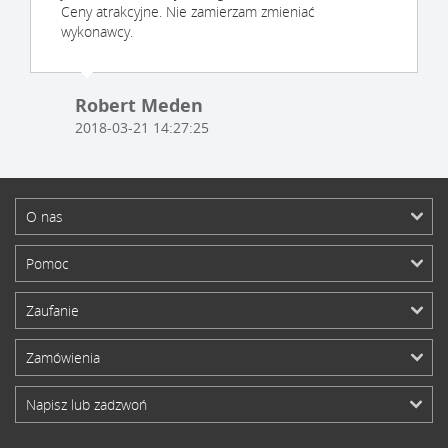
Ceny atrakcyjne. Nie zamierzam zmieniać
wykonawcy.
Robert Meden
2018-03-21 14:27:25
O nas
Pomoc
Zaufanie
Zamówienia
Napisz lub zadzwoń