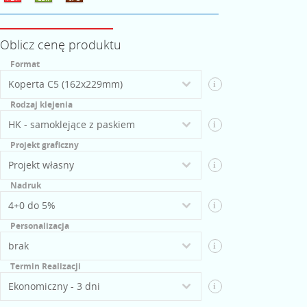
Oblicz cenę produktu
Format
i
Rodzaj klejenia
i
Projekt graficzny
i
Nadruk
i
Personalizacja
i
Termin Realizacji
i