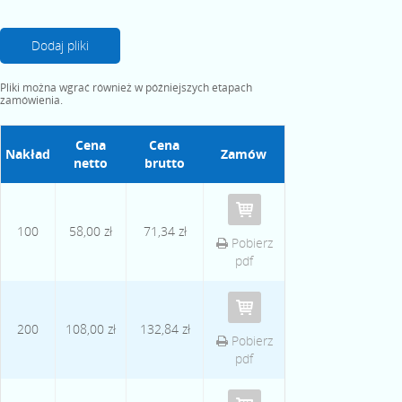
Dodaj pliki
Pliki można wgrać również w późniejszych etapach
zamówienia.
Cena
Cena
Nakład
Zamów
netto
brutto
100
58,00 zł
71,34 zł
Pobierz
pdf
200
108,00 zł
132,84 zł
Pobierz
pdf