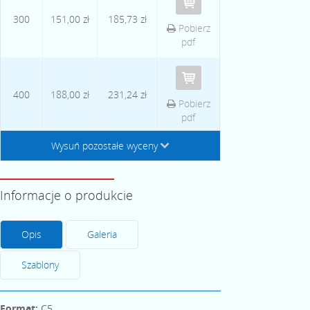
300
151,00 zł
185,73 zł
Pobierz
pdf
400
188,00 zł
231,24 zł
Pobierz
pdf
Wysuń pozostałe wyceny
↓
Informacje o produkcie
Opis
Galeria
Szablony
Format:
C5